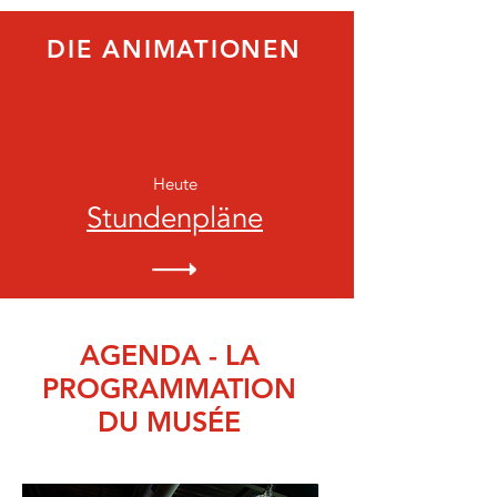
DIE ANIMATIONEN
Heute
Stundenpläne
AGENDA - LA
PROGRAMMATION
DU MUS
É
E