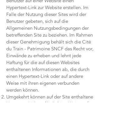
Benutzer auf einer Website einen
Hypertext-Link zur Website erstellen. Im
Falle der Nutzung dieser Sites wird der
Benutzer gebeten, sich auf die
Allgemeinen Nutzungsbedingungen der
betreffenden Site zu beziehen. Im Rahmen
dieser Genehmigung behält sich die Cité
du Train - Patrimoine SNCF das Recht vor,
Einwände zu erheben und lehnt jede
Haftung für die auf diesen Websites
enthaltenen Informationen ab, die durch
einen Hypertext-Link oder auf andere
Weise mit ihren eigenen verbunden
werden können.
Umgekehrt können auf der Site enthaltene
Hypertext-Links auf beliebige Weise auf
andere Websites verweisen. Soweit die
Cité du Train - Patrimoine SNCF diese
Sites und diese externen Quellen nicht
kontrollieren kann, kann die Cité du Train
- Patrimoine SNCF nicht für die