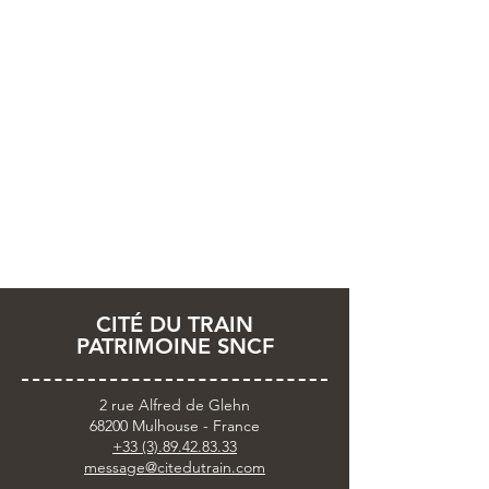
CITÉ DU TRAIN
PATRIMOINE SNCF
2 rue Alfred de Glehn
68200 Mulhouse - France
+33 (3).89.42.83.33
message@citedutrain.com