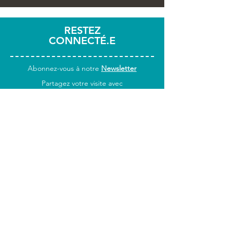
RESTEZ
CONNECTÉ.E
Abonnez-vous
à notre
Newsletter
Partagez votre visite avec
#citedutrain
INFOS
PRATIQUES
Horaires & accès
Tarifs
Foire aux questions