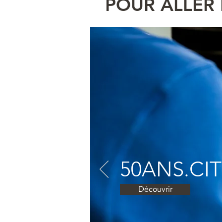
POUR ALLER 
50ANS.CI
Découvrir