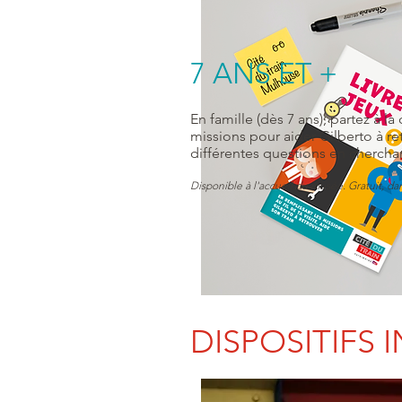
7 ANS ET +
En famille (dès 7 ans), partez à 
missions pour aider Gilberto à re
différentes questions en chercha
Disponible à l'accueil du musée. Gratuit, dan
DISPOSITIFS I