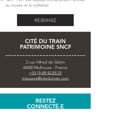
au musée et la mallette).
RÉSERVEZ
CITÉ DU TRAIN
PATRIMOINE SNCF
2 rue Alfred de Glehn
68200 Mulhouse - France
+33 (3).89.42.83.33
message@citedutrain.com
RESTEZ
CONNECTÉ.E
Abonnez-vous
à notre
Newsletter