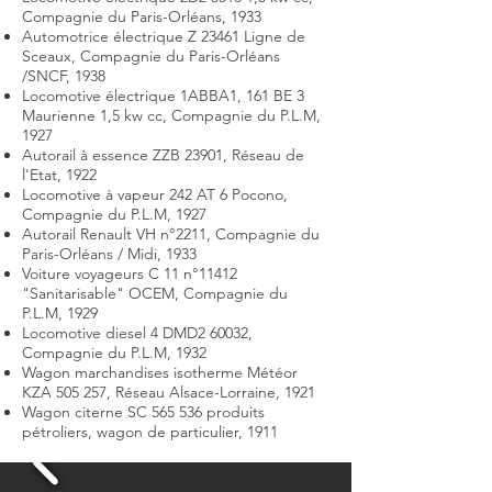
Compagnie du Paris-Orléans, 1933
Automotrice électrique Z 23461 Ligne de
Sceaux, Compagnie du Paris-Orléans
/SNCF, 1938
Locomotive électrique 1ABBA1, 161 BE 3
Maurienne 1,5 kw cc, Compagnie du P.L.M,
1927
Autorail à essence ZZB 23901, Réseau de
l'Etat, 1922
Locomotive à vapeur 242 AT 6 Pocono,
Compagnie du P.L.M, 1927
Autorail Renault VH n°2211, Compagnie du
Paris-Orléans / Midi, 1933
Voiture voyageurs C 11 n°11412
"Sanitarisable" OCEM, Compagnie du
P.L.M, 1929
Locomotive diesel 4 DMD2 60032,
Compagnie du P.L.M, 1932
Wagon marchandises isotherme Météor
KZA 505 257, Réseau Alsace-Lorraine, 1921
Wagon citerne SC 565 536 produits
pétroliers, wagon de particulier, 1911