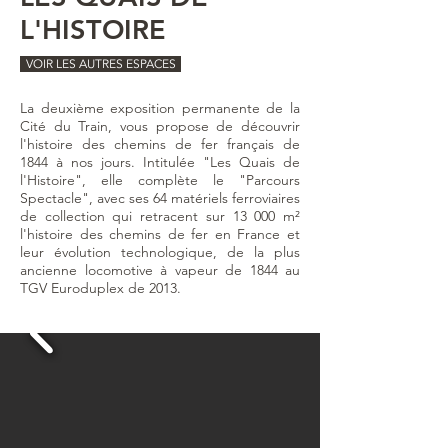
L'HISTOIRE
VOIR LES AUTRES ESPACES
La deuxième exposition permanente de la
Cité du Train, vous propose de découvrir
l'histoire des chemins de fer français de
1844 à nos jours. Intitulée "Les Quais de
l'Histoire", elle complète le "Parcours
Spectacle", avec ses 64 matériels ferroviaires
de collection qui retracent sur 13 000 m²
l'histoire des chemins de fer en France et
leur évolution technologique, de la plus
ancienne locomotive à vapeur de 1844 au
TGV Euroduplex de 2013.