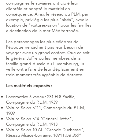
compagnies ferroviaires ont ciblé leur
clientèle et adapté le matériel en
conséquence. Ainsi, le réseau du PLM, par
exemple, privilégie les plus "aisés", avec la
location de "voitures-salon" pour les familles
à destination de la mer Méditerranée.
Les personnages les plus célèbres de
l'époque ne cachent pas leur besoin de
voyager avec un grand confort. Que ce soit
le général Joffre ou les membres de la
famille grand-ducale du Luxembourg, ils
veilleront à faire de leur déplacement en
train moment très agréable de détente.
Les matériels exposés :
Locomotive à vapeur 231 H 8 Pacific,
Compagnie du P.L.M, 1939
Voiture Salon n°11, Compagnie du P.L.M,
1909
Voiture Salon n°4 "Général Joffre",
Compagnie du P.L.M, 1913
Voiture Salon 10 AL "Grande Duchesse",
Réseau Alsace-Lorraine, 1894 (
vue 360°
)