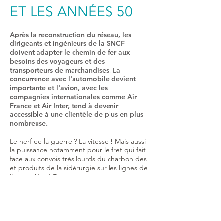
ET LES ANNÉES 50
Après la reconstruction du réseau, les
dirigeants et ingénieurs de la SNCF
doivent adapter le chemin de fer aux
besoins des voyageurs et des
transporteurs de marchandises. La
concurrence avec l'automobile devient
importante et l'avion, avec les
compagnies internationales comme Air
France et Air Inter, tend à devenir
accessible à une clientèle de plus en plus
nombreuse.
Le nerf de la guerre ? La vitesse ! Mais aussi
la puissance notamment pour le fret qui fait
face aux convois très lourds du charbon des
et produits de la sidérurgie sur les lignes de
l'artère Nord-Est.
Les locomotives de type BB 9200 arrivent
dès 1957. La SNCF propose à partir de 1967
son premier train commercial à grande