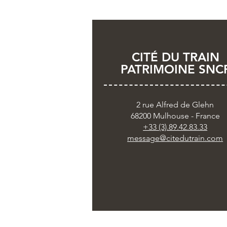
CITÉ DU TRAIN
PATRIMOINE SNC
2 rue Alfred de Glehn
68200 Mulhouse - France
+33 (3).89.42.83.33
message@citedutrain.com