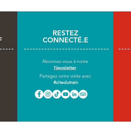
RESTEZ
F
CONNECTÉ.E
Abonnez-vous
à notre
Newsletter
Partagez votre visite avec
#citedutrain