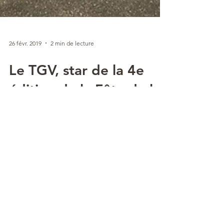
26 févr. 2019
2 min de lecture
Le TGV, star de la 4e
édition de la Fête de la
Roue.
Les 22, 23 et 24 février, des milliers de
personnes ont pu monter à bord d'une
cabine de TGV PSE de 1981, spécialement
déplacée et mise...