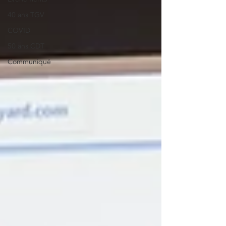
40 ans TGV
COVID
50 ans CDT
Communiqué