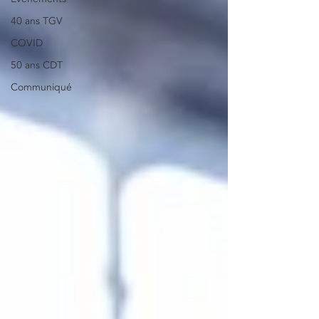
40 ans TGV
COVID
50 ans CDT
Communiqué