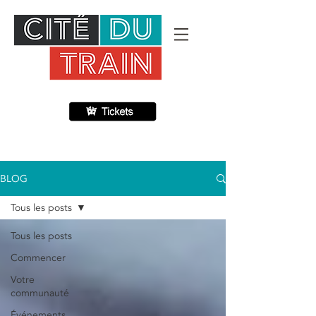
BLOG
Tous les posts
Tous les posts
Commencer
Votre
communauté
Événements