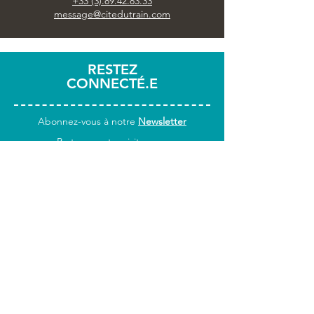
+33 (3).89.42.83.33
message@citedutrain.com
RESTEZ
CONNECTÉ.E
Abonnez-vous
à notre
Newsletter
Partagez votre visite avec
#citedutrain
INFOS
PRATIQUES
Horaires & accès
Tarifs