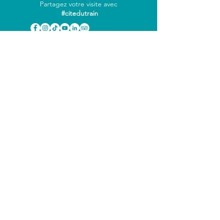
Partagez votre visite avec
#citedutrain
INFOS
PRATIQUES
Horaires & accès
Tarifs
Foire aux questions
Tous nos partenaires