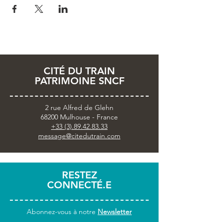
CITÉ DU TRAIN
PATRIMOINE SNCF
2 rue Alfred de Glehn
68200 Mulhouse - France
+33 (3).89.42.83.33
message@citedutrain.com
RESTEZ
CONNECTÉ.E
Abonnez-vous
à notre
Newsletter