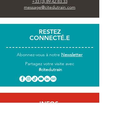
+33 (3).89.42.83.33
message@citedutrain.com
RESTEZ
CONNECTÉ.E
Abonnez-vous
à notre
Newsletter
Partagez votre visite avec
#citedutrain
INFOS
PRATIQUES
Horaires & accès
Tarifs