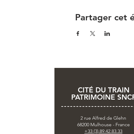
Partager cet
CITÉ DU TRAIN
PATRIMOINE SNC
2 rue Alfred de Glehn
68200 Mulhouse - France
+33 (3).89.42.83.33