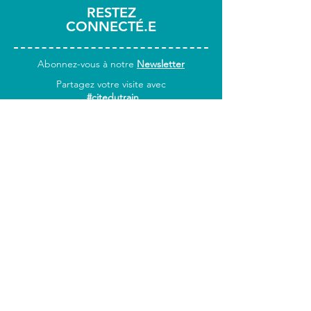
RESTEZ
CONNECTÉ.E
Abonnez-vous
à notre
Newsletter
Partagez votre visite avec
#citedutrain
INFOS
PRATIQUES
Horaires & accès
Tarifs
Foire aux questions