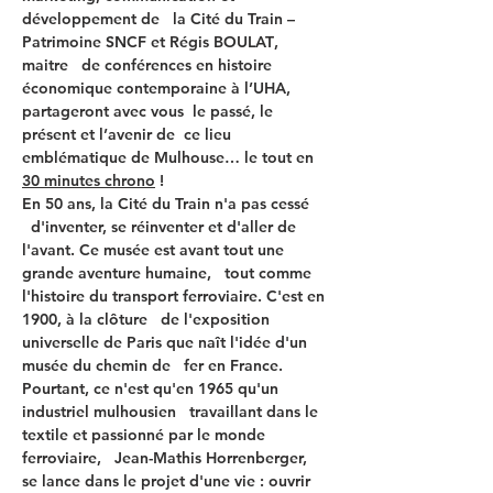
développement de   la Cité du Train – 
Patrimoine SNCF 
et 
Régis BOULAT
, 
maitre   de conférences en histoire 
économique contemporaine à l’UHA
, 
partageront avec vous  le passé, le 
présent et l’avenir de  ce lieu 
emblématique de Mulhouse… le tout en 
30 minutes chrono
 !
En 50 ans, la Cité du Train n'a pas cessé 
  d'inventer, se réinventer et d'aller de 
l'avant. Ce musée est avant tout une 
grande aventure humaine,   tout comme 
l'histoire du transport ferroviaire. C'est en 
1900, à la clôture   de l'exposition 
universelle de Paris que naît l'idée d'un 
musée du chemin de   fer en France. 
Pourtant, ce n'est qu'en 1965 qu'un 
industriel mulhousien   travaillant dans le 
textile et passionné par le monde 
ferroviaire,   Jean-Mathis Horrenberger, 
se lance dans le projet d'une vie : ouvrir 