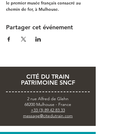
le premier musée français consacré au 
chemin de fer, à Mulhouse.
Partager cet événement
CITÉ DU TRAIN
PATRIMOINE SNCF
2 rue Alfred de Glehn
68200 Mulhouse - France
+33 (3).89.42.83.33
message@citedutrain.com