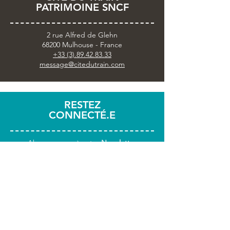
PATRIMOINE SNCF
2 rue Alfred de Glehn
68200 Mulhouse - France
+33 (3).89.42.83.33
message@citedutrain.com
RESTEZ
CONNECTÉ.E
Abonnez-vous
à notre
Newsletter
Partagez votre visite avec
#citedutrain
INFOS