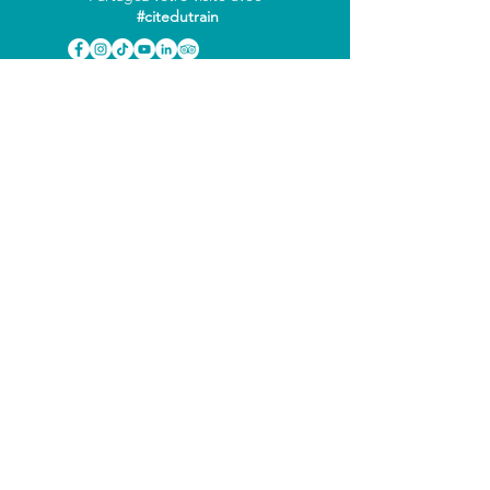
#citedutrain
INFOS
PRATIQUES
Horaires & accès
Tarifs
Foire aux questions
Tous nos partenaires