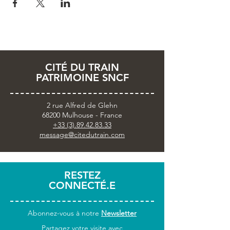
💳 Tarifs : 13,50€ | 15€ | 18€
CITÉ DU TRAIN
PATRIMOINE SNCF
2 rue Alfred de Glehn
68200 Mulhouse - France
+33 (3).89.42.83.33
message@citedutrain.com
RESTEZ
CONNECTÉ.E
Abonnez-vous
à notre
Newsletter
Partagez votre visite avec