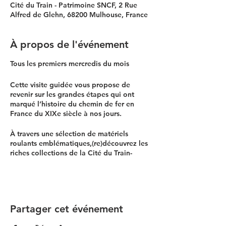
Cité du Train - Patrimoine SNCF, 2 Rue
Alfred de Glehn, 68200 Mulhouse, France
À propos de l'événement
Tous les premiers mercredis du mois
Cette visite guidée vous propose de
revenir sur les grandes étapes qui ont
marqué l’histoire du chemin de fer en
France du XIXe siècle à nos jours.
À travers une sélection de matériels
roulants emblématiques,(re)découvrez les
riches collections de la Cité du Train-
Patrimoine SNCF, mêlant histoire, art et
technique.
​⏱️ Durée : environ 2h
🇫🇷 : Visite en français
Partager cet événement
👨‍👨‍👧‍👦 Jauge : 25 personnes maximum
(à partir de 7/ 8 ans)