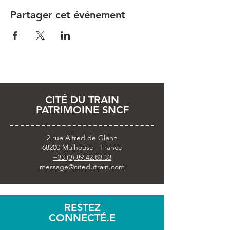
Partager cet événement
CITÉ DU TRAIN
PATRIMOINE SNCF
2 rue Alfred de Glehn
68200 Mulhouse - France
+33 (3).89.42.83.33
message@citedutrain.com
RESTEZ
CONNECTÉ.E