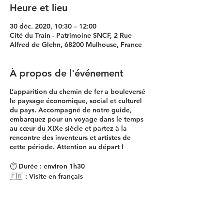
Heure et lieu
30 déc. 2020, 10:30 – 12:00
Cité du Train - Patrimoine SNCF, 2 Rue
Alfred de Glehn, 68200 Mulhouse, France
À propos de l'événement
L’apparition du chemin de fer a bouleversé
le paysage économique, social et culturel
du pays. Accompagné de notre guide,
embarquez pour un voyage dans le temps
au cœur du XIXe siècle et partez à la
rencontre des inventeurs et artistes de
cette période. Attention au départ !
⏱️ Durée : environ 1h30
🇫🇷 : Visite en français
👨‍👨‍👧‍👦 Jauge : 25 personnes maximum
💳 Tarifs : 13,50€ | 15€ | 18€