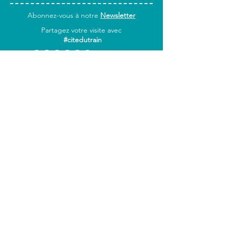
Abonnez-vous
à notre
Newsletter
Partagez votre visite avec
#citedutrain
INFOS
PRATIQUES
Horaires & accès
Tarifs
Foire aux questions