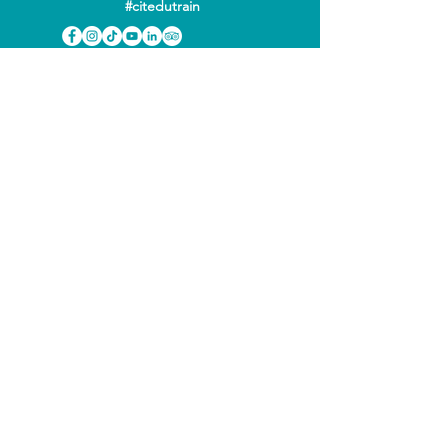
#citedutrain
INFOS
PRATIQUES
Horaires & accès
Tarifs
Foire aux questions
Tous nos partenaires