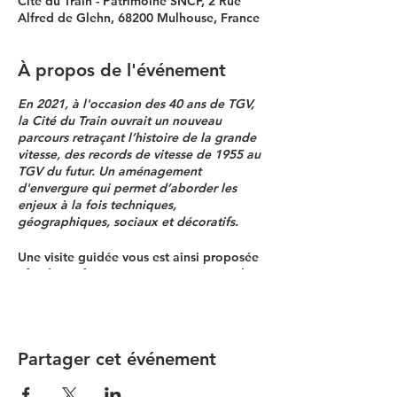
Cité du Train - Patrimoine SNCF, 2 Rue
Alfred de Glehn, 68200 Mulhouse, France
À propos de l'événement
En 2021, à l'occasion des 40 ans de TGV,
la Cité du Train ouvrait un nouveau
parcours retraçant l’histoire de la grande
vitesse, des records de vitesse de 1955 au
TGV du futur. Un aménagement
d'envergure qui permet d’aborder les
enjeux à la fois techniques,
géographiques, sociaux et décoratifs.
Une visite guidée vous est ainsi proposée
afin de parfaire vos connaissances sur la
grande vitesse et son histoire.
Programme complet sur :
citedutrain.com
VISITE GUIDÉE : VITESSE ET RECORDS
Partager cet événement
Des premières locomotives à vapeur du
XIXe siècle au TGV et son record mondial
de vitesse en 2007, en passant par les