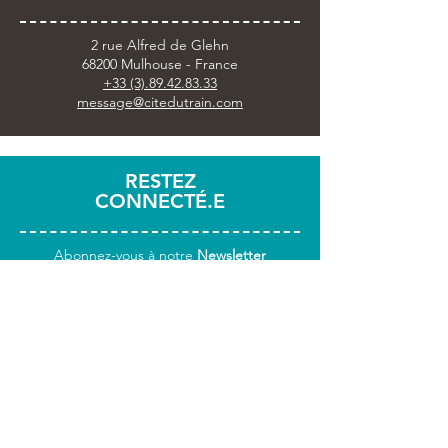
2 rue Alfred de Glehn
68200 Mulhouse - France
+33 (3).89.42.83.33
message@citedutrain.com
RESTEZ
CONNECTÉ.E
Abonnez-vous
à notre
Newsletter
Partagez votre visite avec
#citedutrain
INFOS
PRATIQUES