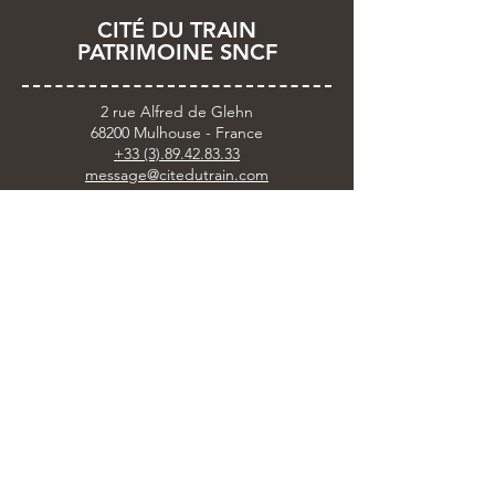
CITÉ DU TRAIN
PATRIMOINE SNCF
2 rue Alfred de Glehn
68200 Mulhouse - France
+33 (3).89.42.83.33
message@citedutrain.com
RESTEZ
CONNECTÉ.E
Abonnez-vous
à notre
Newsletter
Partagez votre visite avec
#citedutrain