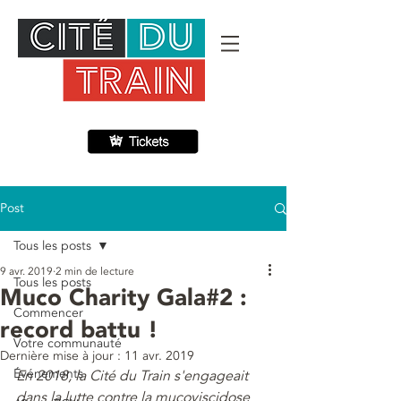
Post
Tous les posts
9 avr. 2019
2 min de lecture
Tous les posts
Muco Charity Gala#2 :
Commencer
record battu !
Votre communauté
Dernière mise à jour :
11 avr. 2019
Événements
En 2018, la Cité du Train s'engageait 
dans la lutte contre la mucoviscidose 