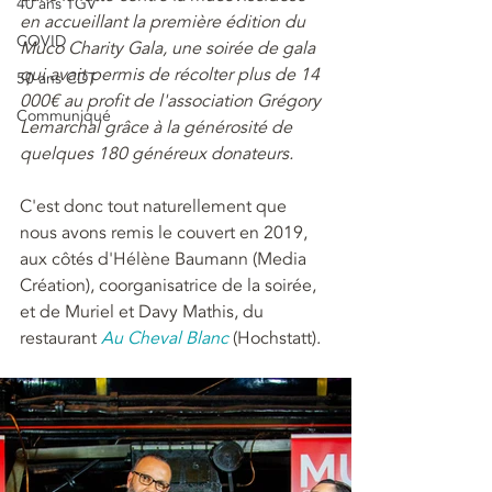
40 ans TGV
en accueillant la première édition du 
COVID
Muco Charity Gala, une soirée de gala 
qui avait permis de récolter plus de 14 
50 ans CDT
000€ au profit de l'association Grégory 
Communiqué
Lemarchal grâce à la générosité de 
quelques 180 généreux donateurs. 
C'est donc tout naturellement que 
nous avons remis le couvert en 2019, 
aux côtés d'Hélène Baumann (Media 
Création), coorganisatrice de la soirée, 
et de Muriel et Davy Mathis, du 
restaurant 
Au Cheval Blanc
 (Hochstatt).