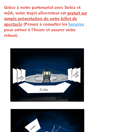
Grâce à notre partenariat avec Soléa et
m2A, votre trajet aller-retour est
gratuit sur
simple présentation de votre billet de
spectacle
(Pensez à consulter les
horaires
pour arriver à l’heure et assurer votre
retour).