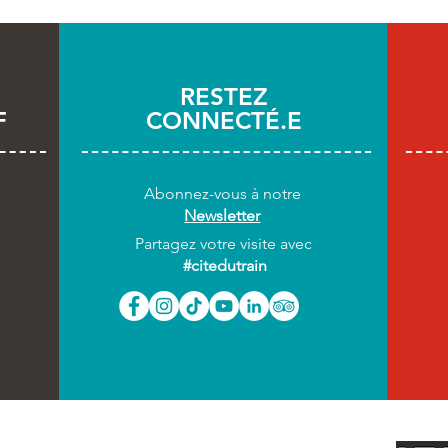
RESTEZ
F
CONNECTÉ.E
Abonnez-vous
à notre
Newsletter
Partagez votre visite avec
#citedutrain