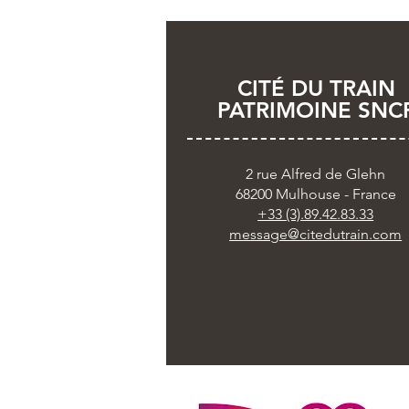
CITÉ DU TRAIN
PATRIMOINE SNC
2 rue Alfred de Glehn
68200 Mulhouse - France
+33 (3).89.42.83.33
message@citedutrain.com