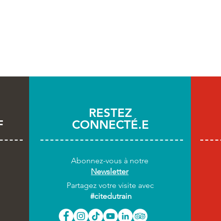
RESTEZ
F
CONNECTÉ.E
Abonnez-vous
à notre
Newsletter
Partagez votre visite avec
#citedutrain