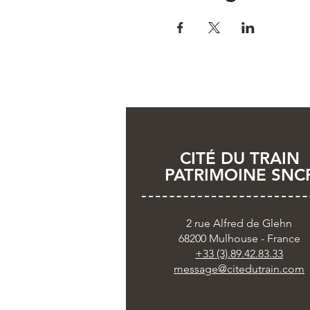
CITÉ DU TRAIN
PATRIMOINE SNC
2 rue Alfred de Glehn
68200 Mulhouse - France
+33 (3).89.42.83.33
message@citedutrain.com