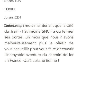
40 ans TGV
COVID
50 ans CDT
Cela fait un mois maintenant que la Cité 
Communiqué
du Train - Patrimoine SNCF a du fermer 
ses portes, un mois que nous n'avons 
malheureusement plus le plaisir de 
vous accueillir pour vous faire découvrir 
l'incroyable aventure du chemin de fer 
en France. Qu'à cela ne tienne !