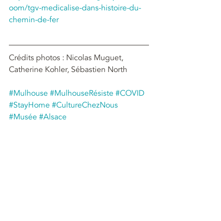
oom/tgv-medicalise-dans-histoire-du-
chemin-de-fer
Crédits photos : Nicolas Muguet, 
Catherine Kohler, Sébastien North
#Mulhouse
#MulhouseRésiste
#COVID
#StayHome
#CultureChezNous
#Musée
#Alsace
Posts récents
Voir tout