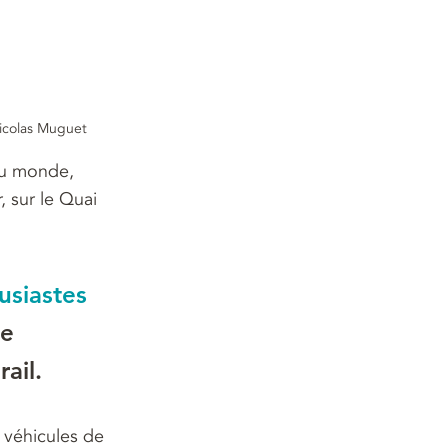
Nicolas Muguet
au monde, 
, sur le Quai 
usiastes 
e 
ail.
 véhicules de 