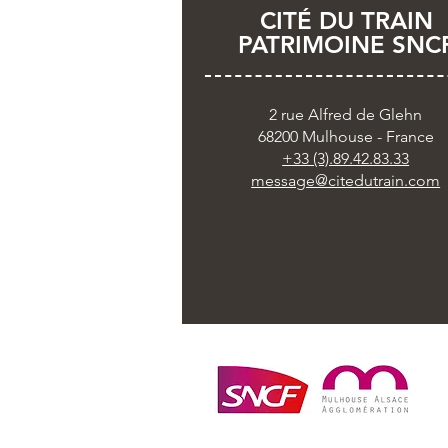
CITÉ DU TRAIN
PATRIMOINE SNC
Un (dernier) Dîner Insolite
"gastronomique" à la Cité
du Train
2 rue Alfred de Glehn
68200 Mulhouse - France
+33 (3).89.42.83.33
message@citedutrain.com