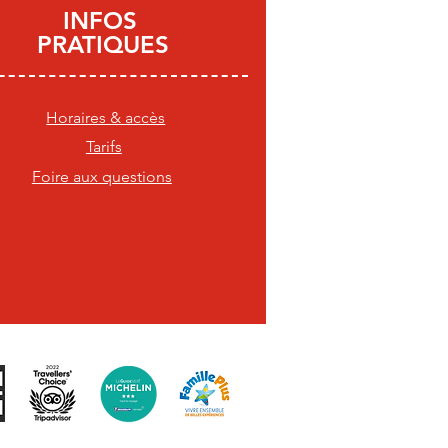
INFOS
PRATIQUES
été, venez faire la fête
ine) à la Cité du Train !
Horaires & accès
Tarifs
Foire aux questions