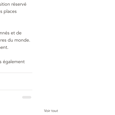
ition réservé 
es places 
onnés et de 
tures du monde. 
ment
.
ns également 
Voir tout