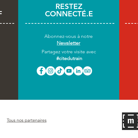
RESTEZ
F
CONNECTÉ.E
#BrickShow : derniers jours
Cet 
pour les briques LEGO® à la
(fora
Cité du Train !
Abonnez-vous
à notre
Newsletter
Partagez votre visite avec
#citedutrain
Tous nos partenaires